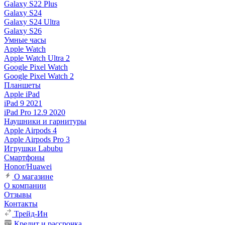
Galaxy S22 Plus
Galaxy S24
Galaxy S24 Ultra
Galaxy S26
Умные часы
Apple Watch
Apple Watch Ultra 2
Google Pixel Watch
Google Pixel Watch 2
Планшеты
Apple iPad
iPad 9 2021
iPad Pro 12.9 2020
Наушники и гарнитуры
Apple Airpods 4
Apple Airpods Pro 3
Игрушки Labubu
Смартфоны
Honor/Huawei
О магазине
О компании
Отзывы
Контакты
Трейд-Ин
Кредит и рассрочка