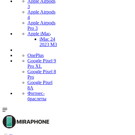
Apple Airpods
3
Apple Airpods
4
Apple Airpods
Pro 3
Apple iMac
iMac 24
2023 M3
OnePlus
Google Pixel 9
Pro XL
Google Pixel 8
Pro
Google Pixel
8A
Фитнес-
браслеты