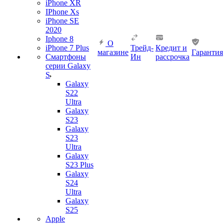
iPhone XR
IPhone Xs
iPhone SE
2020
Iphone 8
О
iPhone 7 Plus
Трейд-
Кредит и
магазине
Гарантия
Смартфоны
Ин
рассрочка
серии Galaxy
S
Galaxy
S22
Ultra
Galaxy
S23
Galaxy
S23
Ultra
Galaxy
S23 Plus
Galaxy
S24
Ultra
Galaxy
S25
Apple