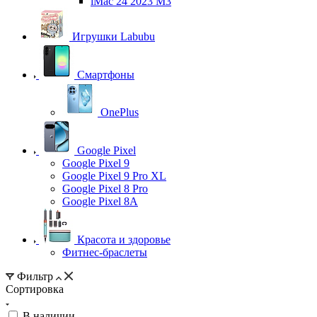
iMac 24 2023 M3
Игрушки Labubu
Смартфоны
OnePlus
Google Pixel
Google Pixel 9
Google Pixel 9 Pro XL
Google Pixel 8 Pro
Google Pixel 8A
Красота и здоровье
Фитнес-браслеты
Фильтр
Сортировка
В наличии