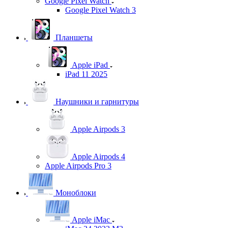
Google Pixel Watch
Google Pixel Watch 3
Планшеты
Apple iPad
iPad 11 2025
Наушники и гарнитуры
Apple Airpods 3
Apple Airpods 4
Apple Airpods Pro 3
Моноблоки
Apple iMac