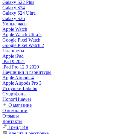
Galaxy S22 Plus
Galaxy S24
Galaxy S24 Ultra
Galaxy S26
Умные часы
Apple Watch
Apple Watch Ultra 2
Google Pixel Watch
Google Pixel Watch 2
Планшеты
Apple iPad
iPad 9 2021
iPad Pro 12.9 2020
Наушники и гарнитуры
Apple Airpods 4
Apple Airpods Pro 3
Игрушки Labubu
Смартфоны
Honor/Huawei
О магазине
О компании
Отзывы
Контакты
Трейд-Ин
Кредит и рассрочка