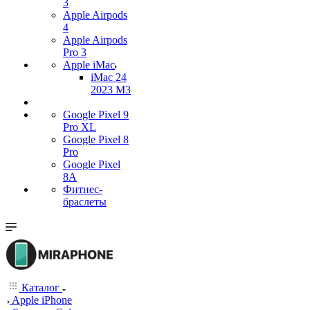
3
Apple Airpods
4
Apple Airpods
Pro 3
Apple iMac
iMac 24
2023 M3
Google Pixel 9
Pro XL
Google Pixel 8
Pro
Google Pixel
8A
Фитнес-
браслеты
Каталог
Apple iPhone