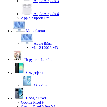
Apple Airpods 3
Apple Airpods 4
Apple Airpods Pro 3
Моноблоки
Apple iMac
iMac 24 2023 M3
Игрушки Labubu
Смартфоны
OnePlus
Google Pixel
Google Pixel 9
Google Pixel 9 Pro XL