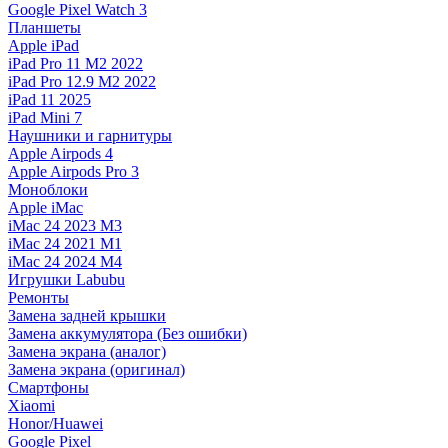
Google Pixel Watch 3
Планшеты
Apple iPad
iPad Pro 11 M2 2022
iPad Pro 12.9 M2 2022
iPad 11 2025
iPad Mini 7
Наушники и гарнитуры
Apple Airpods 4
Apple Airpods Pro 3
Моноблоки
Apple iMac
iMac 24 2023 M3
iMac 24 2021 M1
iMac 24 2024 M4
Игрушки Labubu
Ремонты
Замена задней крышки
Замена аккумулятора (Без ошибки)
Замена экрана (аналог)
Замена экрана (оригинал)
Смартфоны
Xiaomi
Honor/Huawei
Google Pixel