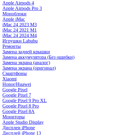
Apple Airpods 4
Apple Airpods Pro 3
Моноблоки
Apple iMac
iMac 24 2023 M3
iMac 24 2021 M1
iMac 24 2024 M4
Игрушки Labubu
Ремонты
Замена задней крышки
Замена аккумулятора (Без ошибки)
Замена экрана (аналог)
Замена экрана (оригинал)
Смартфоны
Xiaomi
Honor/Huawei
Google Pixel
Google Pixel 7
Google Pixel 9 Pro XL
Google Pixel 8 Pro
Google Pixel 8A
Мониторы
Apple Studio Display
Дисплеи iPhone
Дисплей iPhone 13