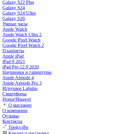
Galaxy S22 Plus
Galaxy S24
Galaxy S24 Ultra
Galaxy S26
Умные часы
Apple Watch
Apple Watch Ultra 2
Google Pixel Watch
Google Pixel Watch 2
Планшеты
Apple iPad
iPad 9 2021
iPad Pro 12.9 2020
Наушники и гарнитуры
Apple Airpods 4
Apple Airpods Pro 3
Игрушки Labubu
Смартфоны
Honor/Huawei
О магазине
О компании
Отзывы
Контакты
Трейд-Ин
Кредит и рассрочка