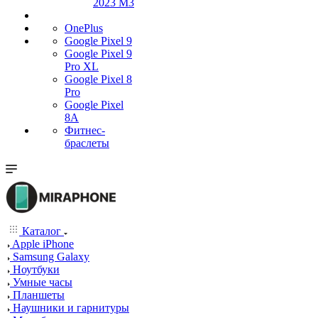
2023 M3
OnePlus
Google Pixel 9
Google Pixel 9
Pro XL
Google Pixel 8
Pro
Google Pixel
8A
Фитнес-
браслеты
Каталог
Apple iPhone
Samsung Galaxy
Ноутбуки
Умные часы
Планшеты
Наушники и гарнитуры