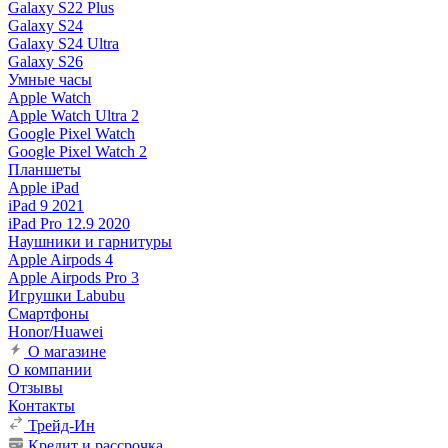
Galaxy S22 Plus
Galaxy S24
Galaxy S24 Ultra
Galaxy S26
Умные часы
Apple Watch
Apple Watch Ultra 2
Google Pixel Watch
Google Pixel Watch 2
Планшеты
Apple iPad
iPad 9 2021
iPad Pro 12.9 2020
Наушники и гарнитуры
Apple Airpods 4
Apple Airpods Pro 3
Игрушки Labubu
Смартфоны
Honor/Huawei
О магазине
О компании
Отзывы
Контакты
Трейд-Ин
Кредит и рассрочка