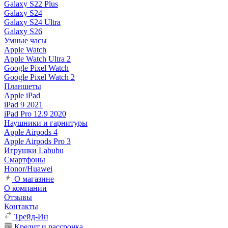
Galaxy S22 Plus
Galaxy S24
Galaxy S24 Ultra
Galaxy S26
Умные часы
Apple Watch
Apple Watch Ultra 2
Google Pixel Watch
Google Pixel Watch 2
Планшеты
Apple iPad
iPad 9 2021
iPad Pro 12.9 2020
Наушники и гарнитуры
Apple Airpods 4
Apple Airpods Pro 3
Игрушки Labubu
Смартфоны
Honor/Huawei
О магазине
О компании
Отзывы
Контакты
Трейд-Ин
Кредит и рассрочка