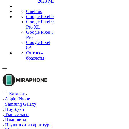
2023 M3
OnePlus
Google Pixel 9
Google Pixel 9
Pro XL
Google Pixel 8
Pro
Google Pixel
8A
Фитнес-
браслеты
Каталог
Apple iPhone
Samsung Galaxy
Ноутбуки
Умные часы
Планшеты
Наушники и гарнитуры