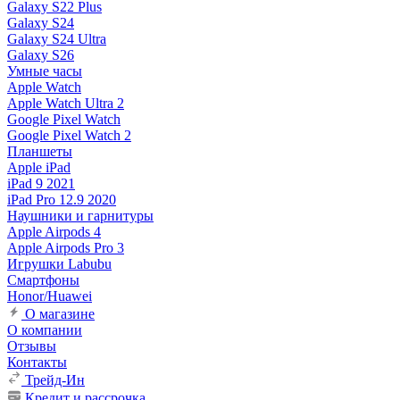
Galaxy S22 Plus
Galaxy S24
Galaxy S24 Ultra
Galaxy S26
Умные часы
Apple Watch
Apple Watch Ultra 2
Google Pixel Watch
Google Pixel Watch 2
Планшеты
Apple iPad
iPad 9 2021
iPad Pro 12.9 2020
Наушники и гарнитуры
Apple Airpods 4
Apple Airpods Pro 3
Игрушки Labubu
Смартфоны
Honor/Huawei
О магазине
О компании
Отзывы
Контакты
Трейд-Ин
Кредит и рассрочка