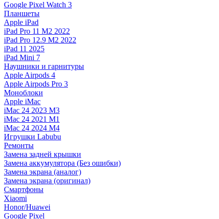
Google Pixel Watch 3
Планшеты
Apple iPad
iPad Pro 11 M2 2022
iPad Pro 12.9 M2 2022
iPad 11 2025
iPad Mini 7
Наушники и гарнитуры
Apple Airpods 4
Apple Airpods Pro 3
Моноблоки
Apple iMac
iMac 24 2023 M3
iMac 24 2021 M1
iMac 24 2024 M4
Игрушки Labubu
Ремонты
Замена задней крышки
Замена аккумулятора (Без ошибки)
Замена экрана (аналог)
Замена экрана (оригинал)
Смартфоны
Xiaomi
Honor/Huawei
Google Pixel