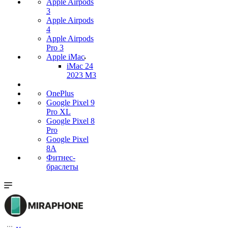
Apple Airpods
3
Apple Airpods
4
Apple Airpods
Pro 3
Apple iMac
iMac 24
2023 M3
OnePlus
Google Pixel 9
Pro XL
Google Pixel 8
Pro
Google Pixel
8A
Фитнес-
браслеты