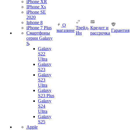
iPhone XR
IPhone Xs
iPhone SE
2020
Iphone 8
О
iPhone 7 Plus
Трейд-
Кредит и
магазине
Гарантия
Смартфоны
Ин
рассрочка
серии Galaxy
S
Galaxy
S22
Ultra
Galaxy
S23
Galaxy
S23
Ultra
Galaxy
S23 Plus
Galaxy
S24
Ultra
Galaxy
S25
Apple