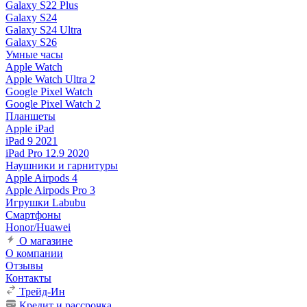
Galaxy S22 Plus
Galaxy S24
Galaxy S24 Ultra
Galaxy S26
Умные часы
Apple Watch
Apple Watch Ultra 2
Google Pixel Watch
Google Pixel Watch 2
Планшеты
Apple iPad
iPad 9 2021
iPad Pro 12.9 2020
Наушники и гарнитуры
Apple Airpods 4
Apple Airpods Pro 3
Игрушки Labubu
Смартфоны
Honor/Huawei
О магазине
О компании
Отзывы
Контакты
Трейд-Ин
Кредит и рассрочка