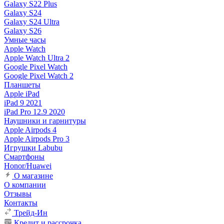
Galaxy S22 Plus
Galaxy S24
Galaxy S24 Ultra
Galaxy S26
Умные часы
Apple Watch
Apple Watch Ultra 2
Google Pixel Watch
Google Pixel Watch 2
Планшеты
Apple iPad
iPad 9 2021
iPad Pro 12.9 2020
Наушники и гарнитуры
Apple Airpods 4
Apple Airpods Pro 3
Игрушки Labubu
Смартфоны
Honor/Huawei
О магазине
О компании
Отзывы
Контакты
Трейд-Ин
Кредит и рассрочка