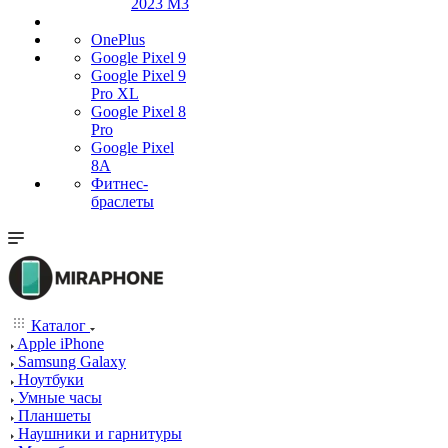
2023 M3
OnePlus
Google Pixel 9
Google Pixel 9
Pro XL
Google Pixel 8
Pro
Google Pixel
8A
Фитнес-
браслеты
Каталог
Apple iPhone
Samsung Galaxy
Ноутбуки
Умные часы
Планшеты
Наушники и гарнитуры