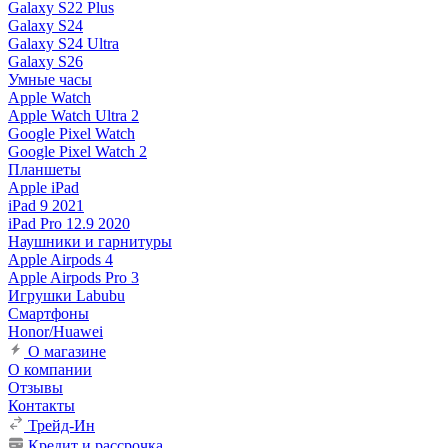
Galaxy S22 Plus
Galaxy S24
Galaxy S24 Ultra
Galaxy S26
Умные часы
Apple Watch
Apple Watch Ultra 2
Google Pixel Watch
Google Pixel Watch 2
Планшеты
Apple iPad
iPad 9 2021
iPad Pro 12.9 2020
Наушники и гарнитуры
Apple Airpods 4
Apple Airpods Pro 3
Игрушки Labubu
Смартфоны
Honor/Huawei
О магазине
О компании
Отзывы
Контакты
Трейд-Ин
Кредит и рассрочка