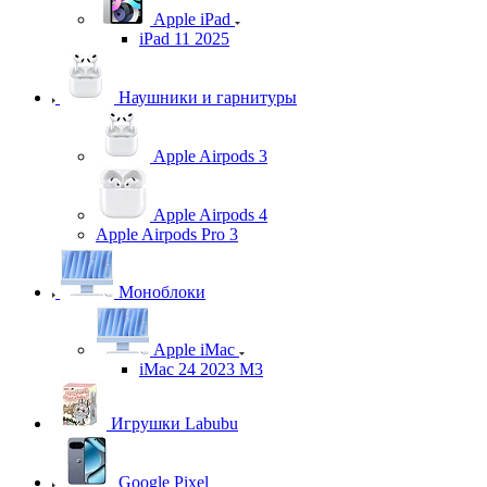
Apple iPad
iPad 11 2025
Наушники и гарнитуры
Apple Airpods 3
Apple Airpods 4
Apple Airpods Pro 3
Моноблоки
Apple iMac
iMac 24 2023 M3
Игрушки Labubu
Google Pixel