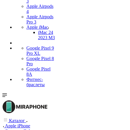
3
Apple Airpods
4
Apple Airpods
Pro 3
Apple iMac
iMac 24
2023 M3
Google Pixel 9
Pro XL
Google Pixel 8
Pro
Google Pixel
8A
Фитнес-
браслеты
Каталог
Apple iPhone