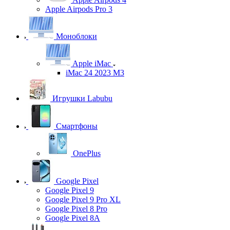
Apple Airpods Pro 3
Моноблоки
Apple iMac
iMac 24 2023 M3
Игрушки Labubu
Смартфоны
OnePlus
Google Pixel
Google Pixel 9
Google Pixel 9 Pro XL
Google Pixel 8 Pro
Google Pixel 8A