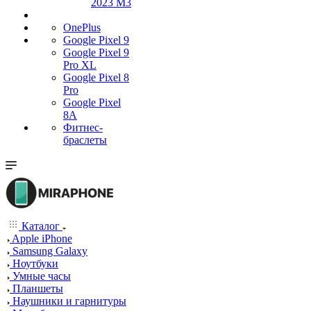
2023 M3
OnePlus
Google Pixel 9
Google Pixel 9
Pro XL
Google Pixel 8
Pro
Google Pixel
8A
Фитнес-
браслеты
Каталог
Apple iPhone
Samsung Galaxy
Ноутбуки
Умные часы
Планшеты
Наушники и гарнитуры