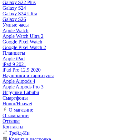
Galaxy S22 Plus
Galaxy S24
Galaxy S24 Ultra
Galaxy S26
Умные часы
Apple Watch
Apple Watch Ultra 2
Google Pixel Watch
Google Pixel Watch 2
Планшеты
Apple iPad
iPad 9 2021
iPad Pro 12.9 2020
Наушники и гарнитуры
Apple Airpods 4
Apple Airpods Pro 3
Игрушки Labubu
Смартфоны
Honor/Huawei
О магазине
О компании
Отзывы
Контакты
Трейд-Ин
Кредит и рассрочка