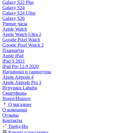
Galaxy S22 Plus
Galaxy S24
Galaxy S24 Ultra
Galaxy S26
Умные часы
Apple Watch
Apple Watch Ultra 2
Google Pixel Watch
Google Pixel Watch 2
Планшеты
Apple iPad
iPad 9 2021
iPad Pro 12.9 2020
Наушники и гарнитуры
Apple Airpods 4
Apple Airpods Pro 3
Игрушки Labubu
Смартфоны
Honor/Huawei
О магазине
О компании
Отзывы
Контакты
Трейд-Ин
Кредит и рассрочка