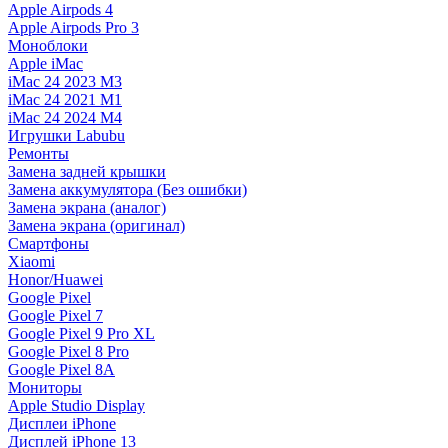
Apple Airpods 4
Apple Airpods Pro 3
Моноблоки
Apple iMac
iMac 24 2023 M3
iMac 24 2021 M1
iMac 24 2024 M4
Игрушки Labubu
Ремонты
Замена задней крышки
Замена аккумулятора (Без ошибки)
Замена экрана (аналог)
Замена экрана (оригинал)
Смартфоны
Xiaomi
Honor/Huawei
Google Pixel
Google Pixel 7
Google Pixel 9 Pro XL
Google Pixel 8 Pro
Google Pixel 8A
Мониторы
Apple Studio Display
Дисплеи iPhone
Дисплей iPhone 13