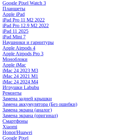
Google Pixel Watch 3
Планшеты
Apple iPad
iPad Pro 11 M2 2022
iPad Pro 12.9 M2 2022
iPad 11 2025
iPad Mini 7
Наушники и гарнитуры
Apple Airpods 4
Apple Airpods Pro 3
Моноблоки
Apple iMac
iMac 24 2023 M3
iMac 24 2021 M1
iMac 24 2024 M4
Игрушки Labubu
Ремонты
Замена задней крышки
Замена аккумулятора (Без ошибки)
Замена экрана (аналог)
Замена экрана (оригинал)
Смартфоны
Xiaomi
Honor/Huawei
Google Pixel