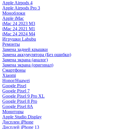
Apple Airpods 4
Apple Airpods Pro 3
Моноблоки
Apple iMac
iMac 24 2023 M3
iMac 24 2021 M1
iMac 24 2024 M4
Игрушки Labubu
Ремонты
Замена задней крышки
Замена аккумулятора (Без ошибки)
Замена экрана (аналог)
Замена экрана (оригинал)
Смартфоны
Xiaomi
Honor/Huawei
Google Pixel
Google Pixel 7
Google Pixel 9 Pro XL
Google Pixel 8 Pro
Google Pixel 8A
Мониторы
Apple Studio Display
Дисплеи iPhone
Дисплей iPhone 13