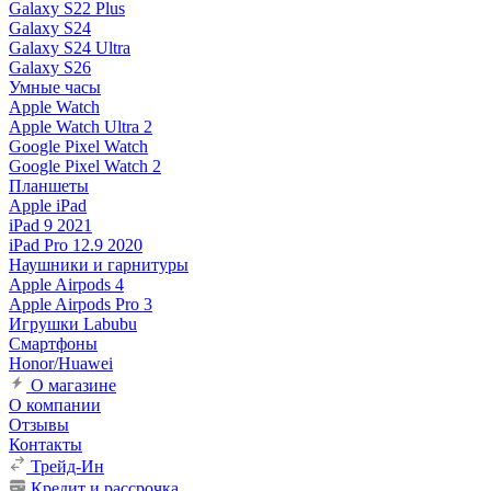
Galaxy S22 Plus
Galaxy S24
Galaxy S24 Ultra
Galaxy S26
Умные часы
Apple Watch
Apple Watch Ultra 2
Google Pixel Watch
Google Pixel Watch 2
Планшеты
Apple iPad
iPad 9 2021
iPad Pro 12.9 2020
Наушники и гарнитуры
Apple Airpods 4
Apple Airpods Pro 3
Игрушки Labubu
Смартфоны
Honor/Huawei
О магазине
О компании
Отзывы
Контакты
Трейд-Ин
Кредит и рассрочка