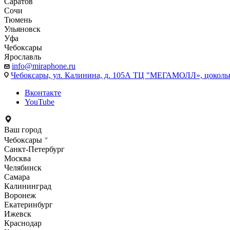
Саратов
Сочи
Тюмень
Ульяновск
Уфа
Чебоксары
Ярославль
info@miraphone.ru
Чебоксары,
ул. Калинина, д. 105А ТЦ "МЕГАМОЛЛ», цоколь
Вконтакте
YouTube
Ваш город
Чебоксары
Санкт-Петербург
Москва
Челябинск
Самара
Калининград
Воронеж
Екатеринбург
Ижевск
Краснодар