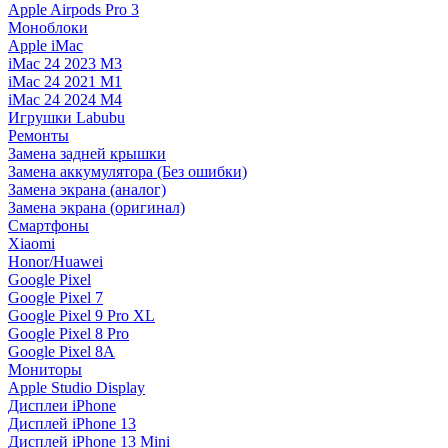
Apple Airpods Pro 3
Моноблоки
Apple iMac
iMac 24 2023 M3
iMac 24 2021 M1
iMac 24 2024 M4
Игрушки Labubu
Ремонты
Замена задней крышки
Замена аккумулятора (Без ошибки)
Замена экрана (аналог)
Замена экрана (оригинал)
Смартфоны
Xiaomi
Honor/Huawei
Google Pixel
Google Pixel 7
Google Pixel 9 Pro XL
Google Pixel 8 Pro
Google Pixel 8A
Мониторы
Apple Studio Display
Дисплеи iPhone
Дисплей iPhone 13
Дисплей iPhone 13 Mini