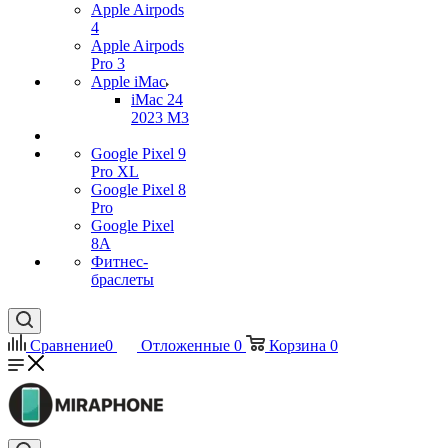
Apple Airpods
4
Apple Airpods
Pro 3
Apple iMac
iMac 24
2023 M3
Google Pixel 9
Pro XL
Google Pixel 8
Pro
Google Pixel
8A
Фитнес-
браслеты
Сравнение
0
Отложенные
0
Корзина
0