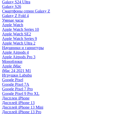
Galaxy S24 Ultra
Galaxy S26
Смартфоны серии Galaxy Z
Galaxy Z Fold 4
Умные часы
Apple Watch
Apple Watch Series 10
Apple Watch SE2
Apple Watch Series 9
Apple Watch Ultra 2
Наушники и гарнитуры
Apple Airpods 4
Apple Airpods Pro 3
Моноблоки
Apple iMac
iMac 24 2021 M1
Игрушки Labubu
Google Pixel
Google Pixel 7А
Google Pixel 7 Pro
Google Pixel 9 Pro XL
Дисплеи iPhone
Дисплей iPhone 13
Дисплей iPhone 13 Mini
Дисплей iPhone 13 Pro