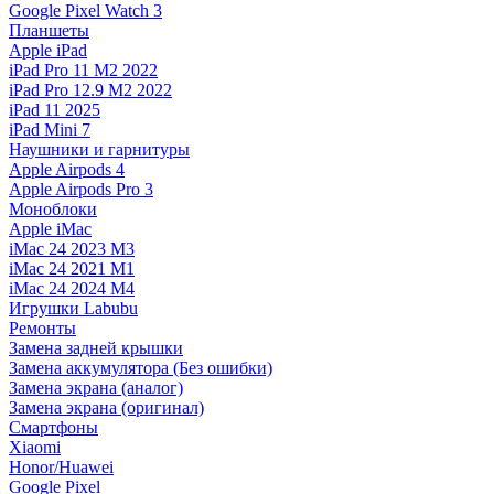
Google Pixel Watch 3
Планшеты
Apple iPad
iPad Pro 11 M2 2022
iPad Pro 12.9 M2 2022
iPad 11 2025
iPad Mini 7
Наушники и гарнитуры
Apple Airpods 4
Apple Airpods Pro 3
Моноблоки
Apple iMac
iMac 24 2023 M3
iMac 24 2021 M1
iMac 24 2024 M4
Игрушки Labubu
Ремонты
Замена задней крышки
Замена аккумулятора (Без ошибки)
Замена экрана (аналог)
Замена экрана (оригинал)
Смартфоны
Xiaomi
Honor/Huawei
Google Pixel