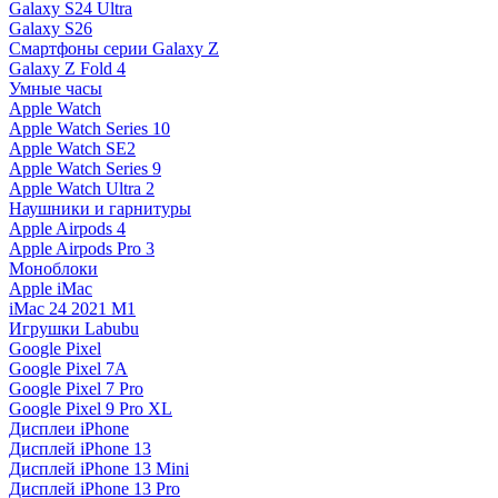
Galaxy S24 Ultra
Galaxy S26
Смартфоны серии Galaxy Z
Galaxy Z Fold 4
Умные часы
Apple Watch
Apple Watch Series 10
Apple Watch SE2
Apple Watch Series 9
Apple Watch Ultra 2
Наушники и гарнитуры
Apple Airpods 4
Apple Airpods Pro 3
Моноблоки
Apple iMac
iMac 24 2021 M1
Игрушки Labubu
Google Pixel
Google Pixel 7А
Google Pixel 7 Pro
Google Pixel 9 Pro XL
Дисплеи iPhone
Дисплей iPhone 13
Дисплей iPhone 13 Mini
Дисплей iPhone 13 Pro