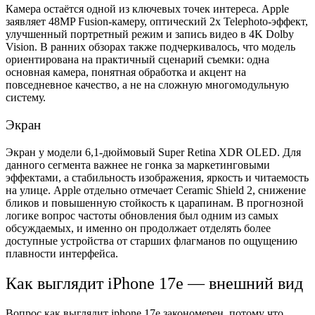
Камера остаётся одной из ключевых точек интереса. Apple
заявляет 48MP Fusion-камеру, оптический 2x Telephoto-эффект,
улучшенный портретный режим и запись видео в 4K Dolby
Vision. В ранних обзорах также подчеркивалось, что модель
ориентирована на практичный сценарий съемки: одна
основная камера, понятная обработка и акцент на
повседневное качество, а не на сложную многомодульную
систему.
Экран
Экран у модели 6,1-дюймовый Super Retina XDR OLED. Для
данного сегмента важнее не гонка за маркетинговыми
эффектами, а стабильность изображения, яркость и читаемость
на улице. Apple отдельно отмечает Ceramic Shield 2, снижение
бликов и повышенную стойкость к царапинам. В прогнозной
логике вопрос частоты обновления был одним из самых
обсуждаемых, и именно он продолжает отделять более
доступные устройства от старших флагманов по ощущению
плавности интерфейса.
Как выглядит iPhone 17e — внешний вид
Вопрос как выглядит iphone 17e закономерен, потому что