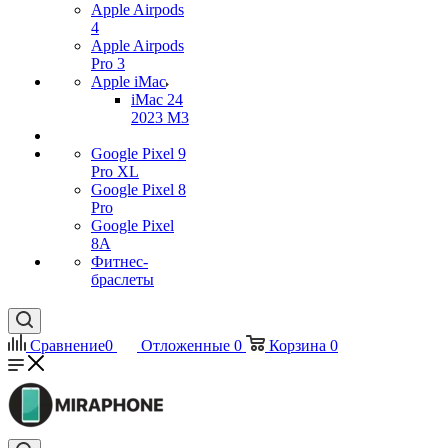
Apple Airpods
4
Apple Airpods
Pro 3
Apple iMac
iMac 24
2023 M3
Google Pixel 9
Pro XL
Google Pixel 8
Pro
Google Pixel
8A
Фитнес-
браслеты
Сравнение
0
Отложенные
0
Корзина
0