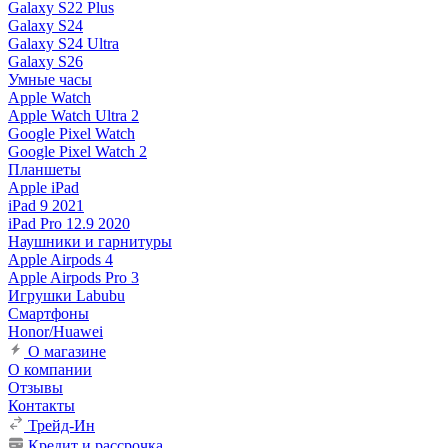
Galaxy S22 Plus
Galaxy S24
Galaxy S24 Ultra
Galaxy S26
Умные часы
Apple Watch
Apple Watch Ultra 2
Google Pixel Watch
Google Pixel Watch 2
Планшеты
Apple iPad
iPad 9 2021
iPad Pro 12.9 2020
Наушники и гарнитуры
Apple Airpods 4
Apple Airpods Pro 3
Игрушки Labubu
Смартфоны
Honor/Huawei
О магазине
О компании
Отзывы
Контакты
Трейд-Ин
Кредит и рассрочка