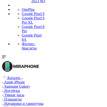
2023 M3
OnePlus
Google Pixel 9
Google Pixel 9
Pro XL
Google Pixel 8
Pro
Google Pixel
8A
Фитнес-
браслеты
Каталог
Apple iPhone
Samsung Galaxy
Ноутбуки
Умные часы
Планшеты
Наушники и гарнитуры