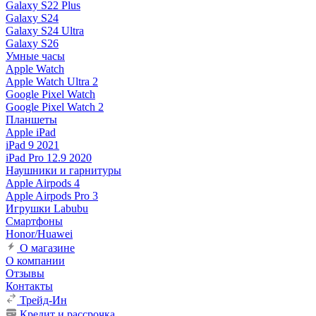
Galaxy S22 Plus
Galaxy S24
Galaxy S24 Ultra
Galaxy S26
Умные часы
Apple Watch
Apple Watch Ultra 2
Google Pixel Watch
Google Pixel Watch 2
Планшеты
Apple iPad
iPad 9 2021
iPad Pro 12.9 2020
Наушники и гарнитуры
Apple Airpods 4
Apple Airpods Pro 3
Игрушки Labubu
Смартфоны
Honor/Huawei
О магазине
О компании
Отзывы
Контакты
Трейд-Ин
Кредит и рассрочка