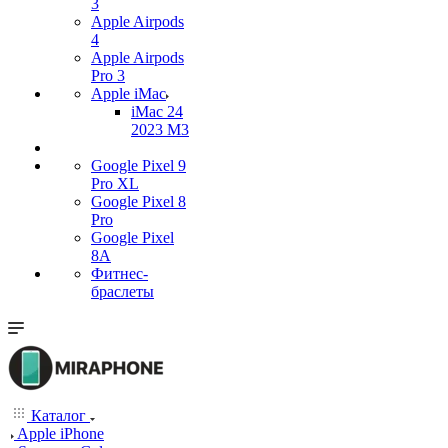
3
Apple Airpods
4
Apple Airpods
Pro 3
Apple iMac
iMac 24
2023 M3
Google Pixel 9
Pro XL
Google Pixel 8
Pro
Google Pixel
8A
Фитнес-
браслеты
Каталог
Apple iPhone