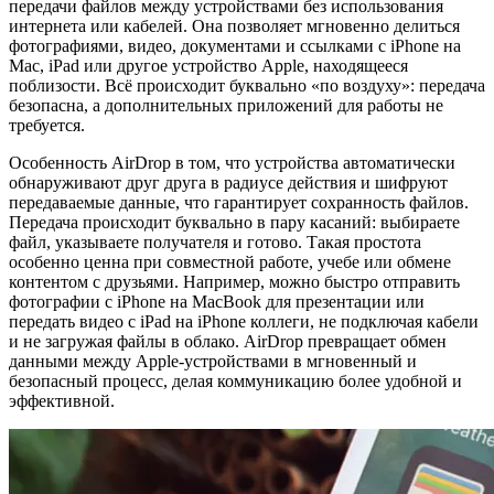
передачи файлов между устройствами без использования
интернета или кабелей. Она позволяет мгновенно делиться
фотографиями, видео, документами и ссылками с iPhone на
Mac, iPad или другое устройство Apple, находящееся
поблизости. Всё происходит буквально «по воздуху»: передача
безопасна, а дополнительных приложений для работы не
требуется.
Особенность AirDrop в том, что устройства автоматически
обнаруживают друг друга в радиусе действия и шифруют
передаваемые данные, что гарантирует сохранность файлов.
Передача происходит буквально в пару касаний: выбираете
файл, указываете получателя и готово. Такая простота
особенно ценна при совместной работе, учебе или обмене
контентом с друзьями. Например, можно быстро отправить
фотографии с iPhone на MacBook для презентации или
передать видео с iPad на iPhone коллеги, не подключая кабели
и не загружая файлы в облако. AirDrop превращает обмен
данными между Apple-устройствами в мгновенный и
безопасный процесс, делая коммуникацию более удобной и
эффективной.