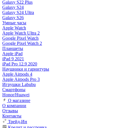
Galaxy S22 Plus
Galaxy S24
Galaxy S24 Ultra
Galaxy S26
Умные часы
Apple Watch
Apple Watch Ultra 2
Google Pixel Watch
Google Pixel Watch 2
Планшеты
Apple iPad
iPad 9 2021
iPad Pro 12.9 2020
Наушники и гарнитуры
Apple Airpods 4
Apple Airpods Pro 3
Игрушки Labubu
Смартфоны
Honor/Huawei
О магазине
О компании
Отзывы
Контакты
Трейд-Ин
Кредит и рассрочка