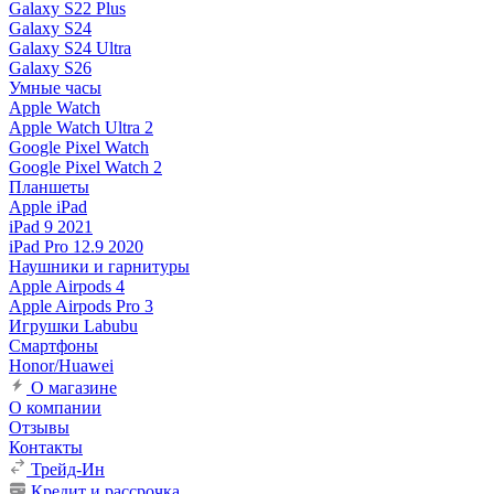
Galaxy S22 Plus
Galaxy S24
Galaxy S24 Ultra
Galaxy S26
Умные часы
Apple Watch
Apple Watch Ultra 2
Google Pixel Watch
Google Pixel Watch 2
Планшеты
Apple iPad
iPad 9 2021
iPad Pro 12.9 2020
Наушники и гарнитуры
Apple Airpods 4
Apple Airpods Pro 3
Игрушки Labubu
Смартфоны
Honor/Huawei
О магазине
О компании
Отзывы
Контакты
Трейд-Ин
Кредит и рассрочка