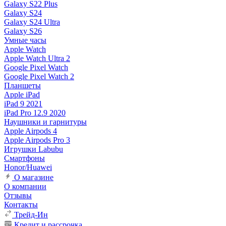
Galaxy S22 Plus
Galaxy S24
Galaxy S24 Ultra
Galaxy S26
Умные часы
Apple Watch
Apple Watch Ultra 2
Google Pixel Watch
Google Pixel Watch 2
Планшеты
Apple iPad
iPad 9 2021
iPad Pro 12.9 2020
Наушники и гарнитуры
Apple Airpods 4
Apple Airpods Pro 3
Игрушки Labubu
Смартфоны
Honor/Huawei
О магазине
О компании
Отзывы
Контакты
Трейд-Ин
Кредит и рассрочка