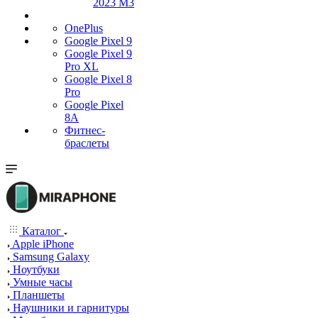
2023 M3
OnePlus
Google Pixel 9
Google Pixel 9
Pro XL
Google Pixel 8
Pro
Google Pixel
8A
Фитнес-
браслеты
Каталог
Apple iPhone
Samsung Galaxy
Ноутбуки
Умные часы
Планшеты
Наушники и гарнитуры