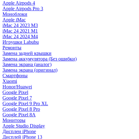
Apple Airpods 4
Apple Airpods Pro 3
Моноблоки
Apple iMac
iMac 24 2023 M3
iMac 24 2021 M1
iMac 24 2024 M4
Игрушки Labubu
Ремонты
Замена задней крышки
Замена аккумулятора (Без ошибки)
Замена экрана (аналог)
Замена экрана (оригинал)
Смартфоны
Xiaomi
Honor/Huawei
Google Pixel
Google Pixel 7
Google Pixel 9 Pro XL
Google Pixel 8 Pro
Google Pixel 8A
Мониторы
Apple Studio Display
Дисплеи iPhone
Дисплей iPhone 13