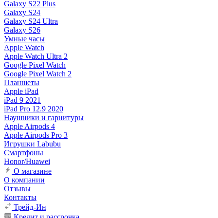
Galaxy S22 Plus
Galaxy S24
Galaxy S24 Ultra
Galaxy S26
Умные часы
Apple Watch
Apple Watch Ultra 2
Google Pixel Watch
Google Pixel Watch 2
Планшеты
Apple iPad
iPad 9 2021
iPad Pro 12.9 2020
Наушники и гарнитуры
Apple Airpods 4
Apple Airpods Pro 3
Игрушки Labubu
Смартфоны
Honor/Huawei
О магазине
О компании
Отзывы
Контакты
Трейд-Ин
Кредит и рассрочка