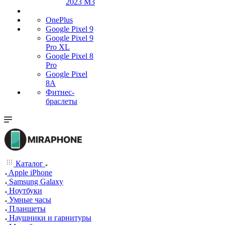
2023 M3
OnePlus
Google Pixel 9
Google Pixel 9
Pro XL
Google Pixel 8
Pro
Google Pixel
8A
Фитнес-
браслеты
Каталог
Apple iPhone
Samsung Galaxy
Ноутбуки
Умные часы
Планшеты
Наушники и гарнитуры