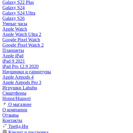
Galaxy S22 Plus
Galaxy S24
Galaxy S24 Ultra
Galaxy S26
Умные часы
Apple Watch
Apple Watch Ultra 2
Google Pixel Watch
Google Pixel Watch 2
Планшеты
Apple iPad
iPad 9 2021
iPad Pro 12.9 2020
Наушники и гарнитуры
Apple Airpods 4
Apple Airpods Pro 3
Игрушки Labubu
Смартфоны
Honor/Huawei
О магазине
О компании
Отзывы
Контакты
Трейд-Ин
Кредит и рассрочка