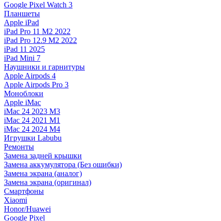
Google Pixel Watch 3
Планшеты
Apple iPad
iPad Pro 11 M2 2022
iPad Pro 12.9 M2 2022
iPad 11 2025
iPad Mini 7
Наушники и гарнитуры
Apple Airpods 4
Apple Airpods Pro 3
Моноблоки
Apple iMac
iMac 24 2023 M3
iMac 24 2021 M1
iMac 24 2024 M4
Игрушки Labubu
Ремонты
Замена задней крышки
Замена аккумулятора (Без ошибки)
Замена экрана (аналог)
Замена экрана (оригинал)
Смартфоны
Xiaomi
Honor/Huawei
Google Pixel