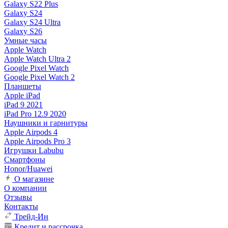
Galaxy S22 Plus
Galaxy S24
Galaxy S24 Ultra
Galaxy S26
Умные часы
Apple Watch
Apple Watch Ultra 2
Google Pixel Watch
Google Pixel Watch 2
Планшеты
Apple iPad
iPad 9 2021
iPad Pro 12.9 2020
Наушники и гарнитуры
Apple Airpods 4
Apple Airpods Pro 3
Игрушки Labubu
Смартфоны
Honor/Huawei
О магазине
О компании
Отзывы
Контакты
Трейд-Ин
Кредит и рассрочка