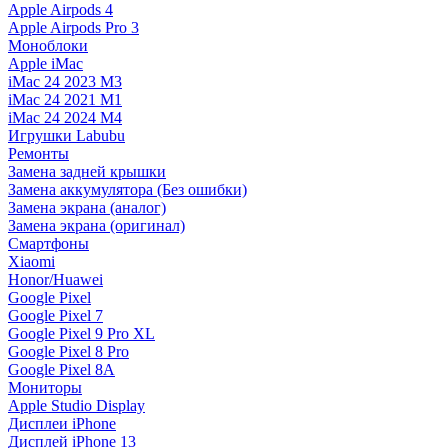
Apple Airpods 4
Apple Airpods Pro 3
Моноблоки
Apple iMac
iMac 24 2023 M3
iMac 24 2021 M1
iMac 24 2024 M4
Игрушки Labubu
Ремонты
Замена задней крышки
Замена аккумулятора (Без ошибки)
Замена экрана (аналог)
Замена экрана (оригинал)
Смартфоны
Xiaomi
Honor/Huawei
Google Pixel
Google Pixel 7
Google Pixel 9 Pro XL
Google Pixel 8 Pro
Google Pixel 8A
Мониторы
Apple Studio Display
Дисплеи iPhone
Дисплей iPhone 13