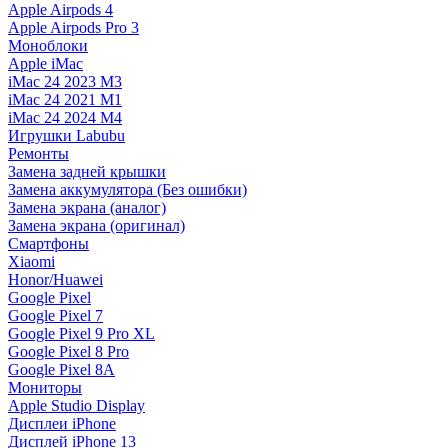
Apple Airpods 4
Apple Airpods Pro 3
Моноблоки
Apple iMac
iMac 24 2023 M3
iMac 24 2021 M1
iMac 24 2024 M4
Игрушки Labubu
Ремонты
Замена задней крышки
Замена аккумулятора (Без ошибки)
Замена экрана (аналог)
Замена экрана (оригинал)
Смартфоны
Xiaomi
Honor/Huawei
Google Pixel
Google Pixel 7
Google Pixel 9 Pro XL
Google Pixel 8 Pro
Google Pixel 8A
Мониторы
Apple Studio Display
Дисплеи iPhone
Дисплей iPhone 13