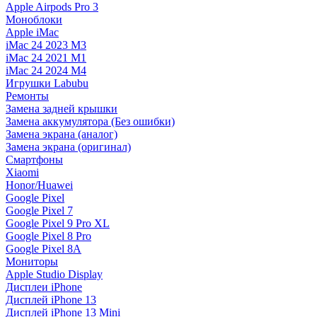
Apple Airpods Pro 3
Моноблоки
Apple iMac
iMac 24 2023 M3
iMac 24 2021 M1
iMac 24 2024 M4
Игрушки Labubu
Ремонты
Замена задней крышки
Замена аккумулятора (Без ошибки)
Замена экрана (аналог)
Замена экрана (оригинал)
Смартфоны
Xiaomi
Honor/Huawei
Google Pixel
Google Pixel 7
Google Pixel 9 Pro XL
Google Pixel 8 Pro
Google Pixel 8A
Мониторы
Apple Studio Display
Дисплеи iPhone
Дисплей iPhone 13
Дисплей iPhone 13 Mini