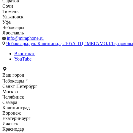
Саратов
Сочи
Тюмень
Ульяновск
Уфа
Чебоксары
Ярославль
info@miraphone.ru
Чебоксары,
ул. Калинина, д. 105А ТЦ "МЕГАМОЛЛ», цоколь
Вконтакте
YouTube
Ваш город
Чебоксары
Санкт-Петербург
Москва
Челябинск
Самара
Калининград
Воронеж
Екатеринбург
Ижевск
Краснодар