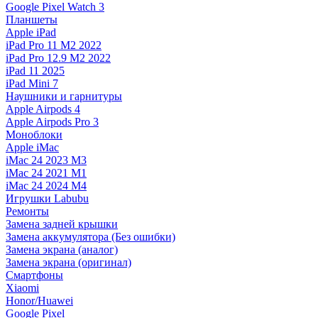
Google Pixel Watch 3
Планшеты
Apple iPad
iPad Pro 11 M2 2022
iPad Pro 12.9 M2 2022
iPad 11 2025
iPad Mini 7
Наушники и гарнитуры
Apple Airpods 4
Apple Airpods Pro 3
Моноблоки
Apple iMac
iMac 24 2023 M3
iMac 24 2021 M1
iMac 24 2024 M4
Игрушки Labubu
Ремонты
Замена задней крышки
Замена аккумулятора (Без ошибки)
Замена экрана (аналог)
Замена экрана (оригинал)
Смартфоны
Xiaomi
Honor/Huawei
Google Pixel