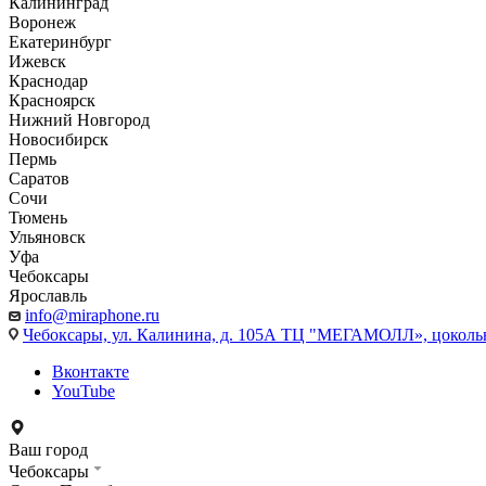
Калининград
Воронеж
Екатеринбург
Ижевск
Краснодар
Красноярск
Нижний Новгород
Новосибирск
Пермь
Саратов
Сочи
Тюмень
Ульяновск
Уфа
Чебоксары
Ярославль
info@miraphone.ru
Чебоксары,
ул. Калинина, д. 105А ТЦ "МЕГАМОЛЛ», цоколь
Вконтакте
YouTube
Ваш город
Чебоксары