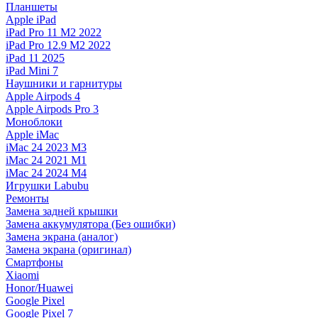
Планшеты
Apple iPad
iPad Pro 11 M2 2022
iPad Pro 12.9 M2 2022
iPad 11 2025
iPad Mini 7
Наушники и гарнитуры
Apple Airpods 4
Apple Airpods Pro 3
Моноблоки
Apple iMac
iMac 24 2023 M3
iMac 24 2021 M1
iMac 24 2024 M4
Игрушки Labubu
Ремонты
Замена задней крышки
Замена аккумулятора (Без ошибки)
Замена экрана (аналог)
Замена экрана (оригинал)
Смартфоны
Xiaomi
Honor/Huawei
Google Pixel
Google Pixel 7