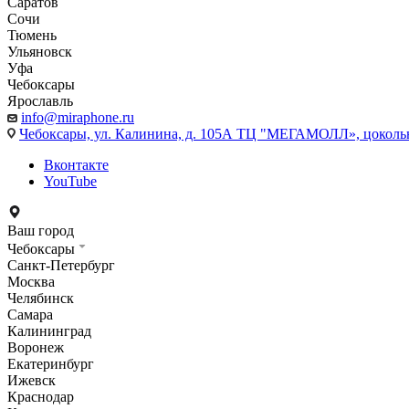
Саратов
Сочи
Тюмень
Ульяновск
Уфа
Чебоксары
Ярославль
info@miraphone.ru
Чебоксары,
ул. Калинина, д. 105А ТЦ "МЕГАМОЛЛ», цоколь
Вконтакте
YouTube
Ваш город
Чебоксары
Санкт-Петербург
Москва
Челябинск
Самара
Калининград
Воронеж
Екатеринбург
Ижевск
Краснодар