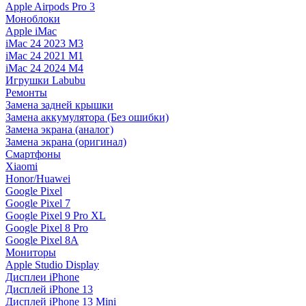
Apple Airpods Pro 3
Моноблоки
Apple iMac
iMac 24 2023 M3
iMac 24 2021 M1
iMac 24 2024 M4
Игрушки Labubu
Ремонты
Замена задней крышки
Замена аккумулятора (Без ошибки)
Замена экрана (аналог)
Замена экрана (оригинал)
Смартфоны
Xiaomi
Honor/Huawei
Google Pixel
Google Pixel 7
Google Pixel 9 Pro XL
Google Pixel 8 Pro
Google Pixel 8A
Мониторы
Apple Studio Display
Дисплеи iPhone
Дисплей iPhone 13
Дисплей iPhone 13 Mini