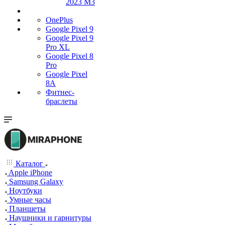
2023 M3
OnePlus
Google Pixel 9
Google Pixel 9
Pro XL
Google Pixel 8
Pro
Google Pixel
8A
Фитнес-
браслеты
Каталог
Apple iPhone
Samsung Galaxy
Ноутбуки
Умные часы
Планшеты
Наушники и гарнитуры