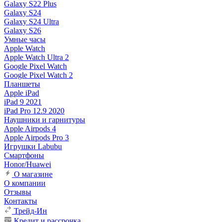
Galaxy S22 Plus
Galaxy S24
Galaxy S24 Ultra
Galaxy S26
Умные часы
Apple Watch
Apple Watch Ultra 2
Google Pixel Watch
Google Pixel Watch 2
Планшеты
Apple iPad
iPad 9 2021
iPad Pro 12.9 2020
Наушники и гарнитуры
Apple Airpods 4
Apple Airpods Pro 3
Игрушки Labubu
Смартфоны
Honor/Huawei
О магазине
О компании
Отзывы
Контакты
Трейд-Ин
Кредит и рассрочка