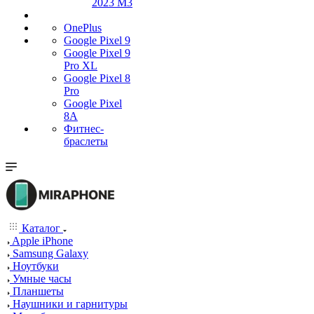
2023 M3
OnePlus
Google Pixel 9
Google Pixel 9
Pro XL
Google Pixel 8
Pro
Google Pixel
8A
Фитнес-
браслеты
Каталог
Apple iPhone
Samsung Galaxy
Ноутбуки
Умные часы
Планшеты
Наушники и гарнитуры