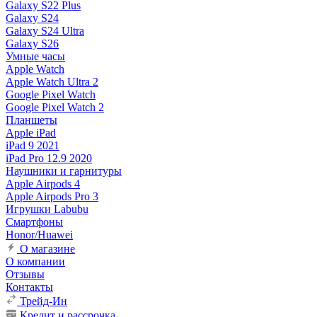
Galaxy S22 Plus
Galaxy S24
Galaxy S24 Ultra
Galaxy S26
Умные часы
Apple Watch
Apple Watch Ultra 2
Google Pixel Watch
Google Pixel Watch 2
Планшеты
Apple iPad
iPad 9 2021
iPad Pro 12.9 2020
Наушники и гарнитуры
Apple Airpods 4
Apple Airpods Pro 3
Игрушки Labubu
Смартфоны
Honor/Huawei
О магазине
О компании
Отзывы
Контакты
Трейд-Ин
Кредит и рассрочка