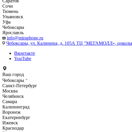
Саратов
Сочи
Тюмень
Ульяновск
Уфа
Чебоксары
Ярославль
info@miraphone.ru
Чебоксары,
ул. Калинина, д. 105А ТЦ "МЕГАМОЛЛ», цоколь
Вконтакте
YouTube
Ваш город
Чебоксары
Санкт-Петербург
Москва
Челябинск
Самара
Калининград
Воронеж
Екатеринбург
Ижевск
Краснодар