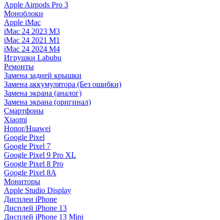
Apple Airpods Pro 3
Моноблоки
Apple iMac
iMac 24 2023 M3
iMac 24 2021 M1
iMac 24 2024 M4
Игрушки Labubu
Ремонты
Замена задней крышки
Замена аккумулятора (Без ошибки)
Замена экрана (аналог)
Замена экрана (оригинал)
Смартфоны
Xiaomi
Honor/Huawei
Google Pixel
Google Pixel 7
Google Pixel 9 Pro XL
Google Pixel 8 Pro
Google Pixel 8A
Мониторы
Apple Studio Display
Дисплеи iPhone
Дисплей iPhone 13
Дисплей iPhone 13 Mini