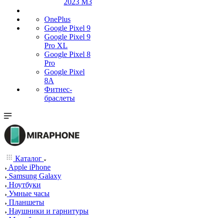
2023 M3
OnePlus
Google Pixel 9
Google Pixel 9
Pro XL
Google Pixel 8
Pro
Google Pixel
8A
Фитнес-
браслеты
Каталог
Apple iPhone
Samsung Galaxy
Ноутбуки
Умные часы
Планшеты
Наушники и гарнитуры