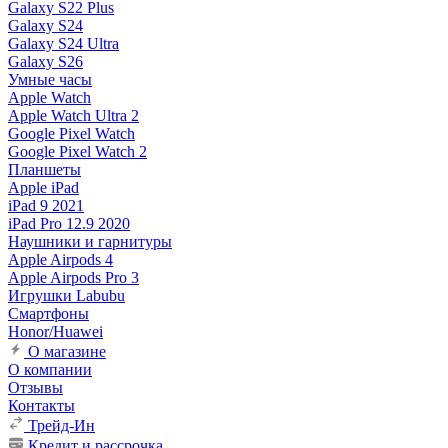
Galaxy S22 Plus
Galaxy S24
Galaxy S24 Ultra
Galaxy S26
Умные часы
Apple Watch
Apple Watch Ultra 2
Google Pixel Watch
Google Pixel Watch 2
Планшеты
Apple iPad
iPad 9 2021
iPad Pro 12.9 2020
Наушники и гарнитуры
Apple Airpods 4
Apple Airpods Pro 3
Игрушки Labubu
Смартфоны
Honor/Huawei
О магазине
О компании
Отзывы
Контакты
Трейд-Ин
Кредит и рассрочка