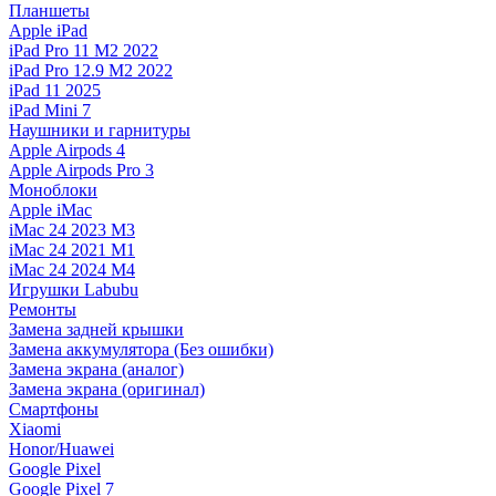
Планшеты
Apple iPad
iPad Pro 11 M2 2022
iPad Pro 12.9 M2 2022
iPad 11 2025
iPad Mini 7
Наушники и гарнитуры
Apple Airpods 4
Apple Airpods Pro 3
Моноблоки
Apple iMac
iMac 24 2023 M3
iMac 24 2021 M1
iMac 24 2024 M4
Игрушки Labubu
Ремонты
Замена задней крышки
Замена аккумулятора (Без ошибки)
Замена экрана (аналог)
Замена экрана (оригинал)
Смартфоны
Xiaomi
Honor/Huawei
Google Pixel
Google Pixel 7