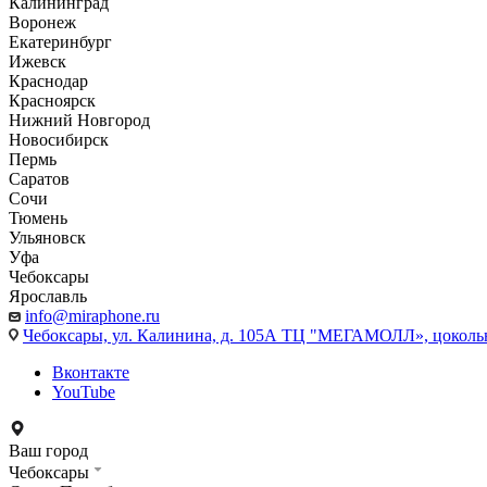
Калининград
Воронеж
Екатеринбург
Ижевск
Краснодар
Красноярск
Нижний Новгород
Новосибирск
Пермь
Саратов
Сочи
Тюмень
Ульяновск
Уфа
Чебоксары
Ярославль
info@miraphone.ru
Чебоксары,
ул. Калинина, д. 105А ТЦ "МЕГАМОЛЛ», цоколь
Вконтакте
YouTube
Ваш город
Чебоксары