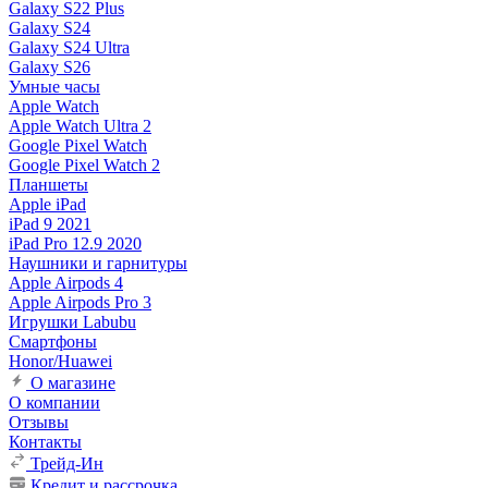
Galaxy S22 Plus
Galaxy S24
Galaxy S24 Ultra
Galaxy S26
Умные часы
Apple Watch
Apple Watch Ultra 2
Google Pixel Watch
Google Pixel Watch 2
Планшеты
Apple iPad
iPad 9 2021
iPad Pro 12.9 2020
Наушники и гарнитуры
Apple Airpods 4
Apple Airpods Pro 3
Игрушки Labubu
Смартфоны
Honor/Huawei
О магазине
О компании
Отзывы
Контакты
Трейд-Ин
Кредит и рассрочка