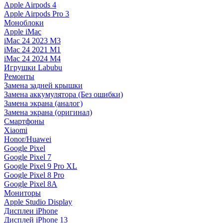
Apple Airpods 4
Apple Airpods Pro 3
Моноблоки
Apple iMac
iMac 24 2023 M3
iMac 24 2021 M1
iMac 24 2024 M4
Игрушки Labubu
Ремонты
Замена задней крышки
Замена аккумулятора (Без ошибки)
Замена экрана (аналог)
Замена экрана (оригинал)
Смартфоны
Xiaomi
Honor/Huawei
Google Pixel
Google Pixel 7
Google Pixel 9 Pro XL
Google Pixel 8 Pro
Google Pixel 8A
Мониторы
Apple Studio Display
Дисплеи iPhone
Дисплей iPhone 13