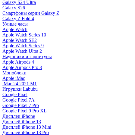
Galaxy S24 Ultra
Galaxy S26
Смартфоны серии Galaxy Z
Galaxy Z Fold 4
Умные часы
Apple Watch
Apple Watch Series 10
Apple Watch SE2
Apple Watch Series 9
Apple Watch Ultra 2
Наушники и гарнитуры
Apple Airpods 4
Apple Airpods Pro 3
Моноблоки
Apple iMac
iMac 24 2021 M1
Игрушки Labubu
Google Pixel
Google Pixel 7А
Google Pixel 7 Pro
Google Pixel 9 Pro XL
Дисплеи iPhone
Дисплей iPhone 13
Дисплей iPhone 13 Mini
Дисплей iPhone 13 Pro