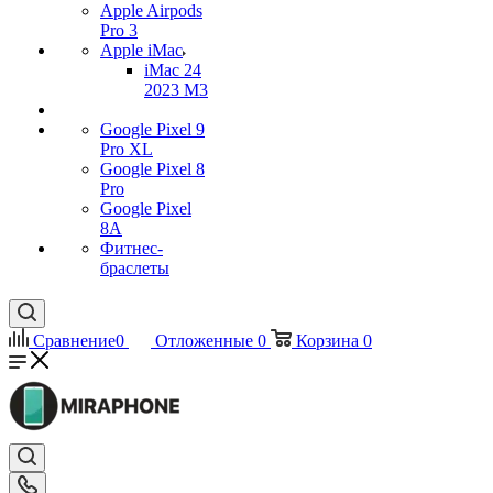
Apple Airpods
Pro 3
Apple iMac
iMac 24
2023 M3
Google Pixel 9
Pro XL
Google Pixel 8
Pro
Google Pixel
8A
Фитнес-
браслеты
Сравнение
0
Отложенные
0
Корзина
0