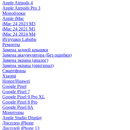
Apple Airpods 4
Apple Airpods Pro 3
Моноблоки
Apple iMac
iMac 24 2023 M3
iMac 24 2021 M1
iMac 24 2024 M4
Игрушки Labubu
Ремонты
Замена задней крышки
Замена аккумулятора (Без ошибки)
Замена экрана (аналог)
Замена экрана (оригинал)
Смартфоны
Xiaomi
Honor/Huawei
Google Pixel
Google Pixel 7
Google Pixel 9 Pro XL
Google Pixel 8 Pro
Google Pixel 8A
Мониторы
Apple Studio Display
Дисплеи iPhone
Дисплей iPhone 13