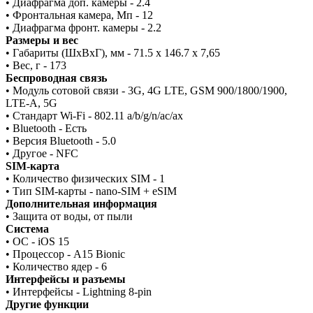
• Диафрагма доп. камеры - 2.4
• Фронтальная камера, Мп - 12
• Диафрагма фронт. камеры - 2.2
Размеры и вес
• Габариты (ШxВxГ), мм - 71.5 x 146.7 x 7,65
• Вес, г - 173
Беспроводная связь
• Модуль сотовой связи - 3G, 4G LTE, GSM 900/1800/1900,
LTE-A, 5G
• Стандарт Wi-Fi - 802.11 a/b/g/n/ac/ax
• Bluetooth - Есть
• Версия Bluetooth - 5.0
• Другое - NFC
SIM-карта
• Количество физических SIM - 1
• Тип SIM-карты - nano-SIM + eSIM
Дополнительная информация
• Защита от воды, от пыли
Система
• ОС - iOS 15
• Процессор - A15 Bionic
• Количество ядер - 6
Интерфейсы и разъемы
• Интерфейсы - Lightning 8-pin
Другие функции