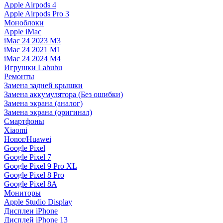
Apple Airpods 4
Apple Airpods Pro 3
Моноблоки
Apple iMac
iMac 24 2023 M3
iMac 24 2021 M1
iMac 24 2024 M4
Игрушки Labubu
Ремонты
Замена задней крышки
Замена аккумулятора (Без ошибки)
Замена экрана (аналог)
Замена экрана (оригинал)
Смартфоны
Xiaomi
Honor/Huawei
Google Pixel
Google Pixel 7
Google Pixel 9 Pro XL
Google Pixel 8 Pro
Google Pixel 8A
Мониторы
Apple Studio Display
Дисплеи iPhone
Дисплей iPhone 13