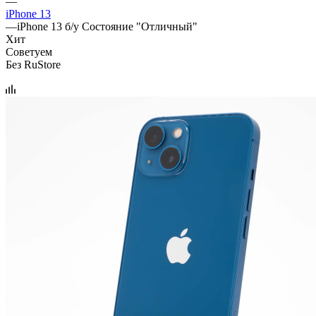
—
iPhone 13
—
iPhone 13 б/у Состояние "Отличный"
Хит
Советуем
Без RuStore