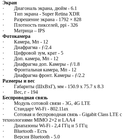
Экран
· Диагональ экрана, дюйм - 6.1
· Тип экрана - Super Retina XDR
· Разрешение экрана - 1792 × 828
· Плотность пикселей, ppi - 326
· Матрица – IPS
Фотокамера
· Камера, Мп - 12
· Диафрагма - ƒ/2.4
· Цифровой зум, крат - 5
· Доп. камера, Мп - 12
· Диафрагма доп. Камеры - ƒ/1.8
· Фронтальная камера, Мп - 12
· Диафрагма фронт. Камеры - ƒ/2.2
Размеры и вес
· Габариты (ШxВxГ), мм - 150.9 x 75.7 x 8.3
· Вес, г - 194
Беспроводная связь
· Модуль сотовой связи - 3G, 4G LTE
· Стандарт Wi-Fi - 802.11ax
· Сотовая и беспроводная связь - Gigabit Class LTE с
технологиями MIMO 2×2 и LAA4
· Диапазоны Wi-Fi - 2,4 ГГц и 5 ГГц
· Bluetooth - Есть
· Версия Bluetooth - 5.0