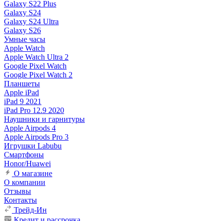
Galaxy S22 Plus
Galaxy S24
Galaxy S24 Ultra
Galaxy S26
Умные часы
Apple Watch
Apple Watch Ultra 2
Google Pixel Watch
Google Pixel Watch 2
Планшеты
Apple iPad
iPad 9 2021
iPad Pro 12.9 2020
Наушники и гарнитуры
Apple Airpods 4
Apple Airpods Pro 3
Игрушки Labubu
Смартфоны
Honor/Huawei
О магазине
О компании
Отзывы
Контакты
Трейд-Ин
Кредит и рассрочка