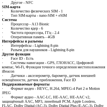
· Другое - NFC
SIM-карта
· Количество физических SIM - 1
· Тип SIM-карты - nano-SIM + eSIM
Система
· Процессор - A13 Bionic
· Количество ядер - 6
· Частота процессора, ГГц - 2.4
· Оперативная память - 4GB
Интерфейсы и разъемы
· Интерфейсы - Lightning 8-pin
· Разъем для наушников - Lightning 8-pin
Другие функции
· Face ID - Есть
· Системы навигации - GPS, ГЛОНАСС, Цифровой
компас, Wi‑Fi, Функция точного определения местоположения
iBeacon
· Датчики - акселерометр, барометр, датчик внешней
освещённости, датчик приближения, Face ID
Поддерживаемые форматы
· Формат видео - HEVC, H.264, MPEG‑4 Part 2 и Motion
JPEG
· Формат аудио - AAC‑LC, HE‑AAC, HE‑AAC v2,
защищённый AAC, MP3, линейный PCM, Apple Lossless,
FLAC, Dolby Digital (AC‑3), Dolby Digital Plus (E‑AC‑3), Dolby