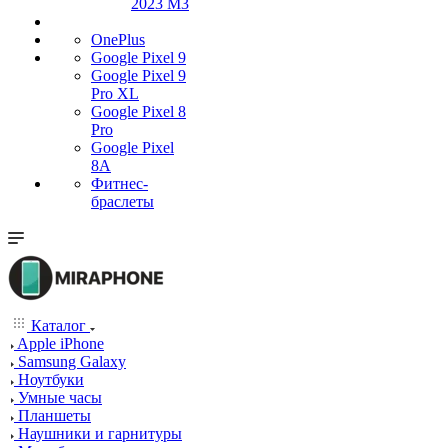
2023 M3
OnePlus
Google Pixel 9
Google Pixel 9
Pro XL
Google Pixel 8
Pro
Google Pixel
8A
Фитнес-
браслеты
Каталог
Apple iPhone
Samsung Galaxy
Ноутбуки
Умные часы
Планшеты
Наушники и гарнитуры